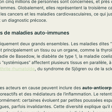
ron cinq millions de personnes sont concernées, et prè
femmes. Globalement, elles représentent la troisième c
 les cancers et les maladies cardiovasculaires, ce qui jus
t un diagnostic précoce.
es de maladies auto-immunes
siquement deux grands ensembles. Les maladies dites 
nt principalement un tissu ou un organe, comme la thyro
die de Basedow, le diabète de type 1, la maladie coeli
s “systémiques” affectent plusieurs tissus en parallèle, à
thrite rhumatoïde
, du syndrome de Sjögren ou de la scl
 les acteurs en cause peuvent inclure des
auto-anticorp
oreactifs et des médiateurs de l’inflammation. Le reten
normément: certaines évoluent par petites poussées esp
gues, parfois invalidantes. Cette diversité explique qu’il 