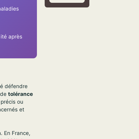
maladies
ité après
sé défendre
e de
tolérance
précis ou
ncernés et
. En France,