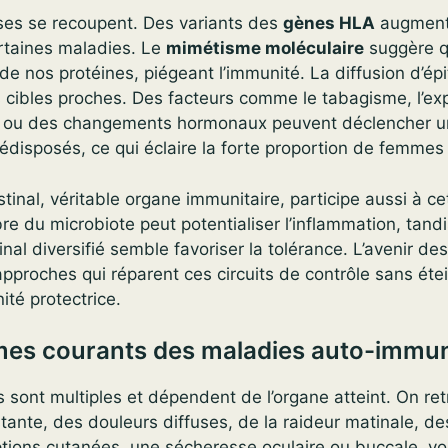
ses se recoupent. Des variants des
gènes HLA
augment
ertaines maladies. Le
mimétisme moléculaire
suggère q
de nos protéines, piégeant l’immunité. La diffusion d’ép
 cibles proches. Des facteurs comme le tabagisme, l’ex
ns ou des changements hormonaux peuvent déclencher 
édisposés, ce qui éclaire la forte proportion de femmes
tinal, véritable organe immunitaire, participe aussi à ce
bre du microbiote peut potentialiser l’inflammation, tand
nal diversifié semble favoriser la tolérance. L’avenir de
approches qui réparent ces circuits de contrôle sans éte
ité protectrice.
es courants des maladies auto-immu
 sont multiples et dépendent de l’organe atteint. On re
tante, des douleurs diffuses, de la raideur matinale, de
ptions cutanées, une sécheresse oculaire ou buccale, voi