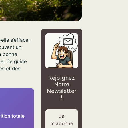
elle s’effacer
souvent un
La bonne
ne. Ce guide
tes et des
Rejoignez
Notre
Newsletter
!
tion totale
Je
m'abonne