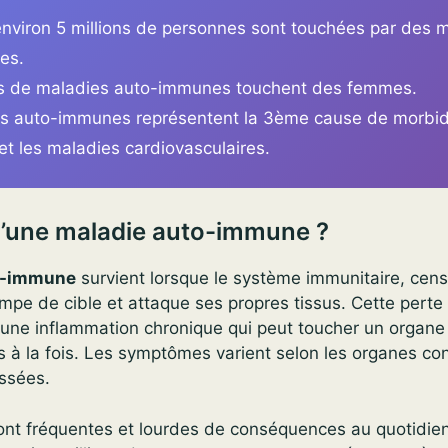
environ 5 millions de personnes sont touchées par des 
es.
s de maladies auto-immunes touchent des femmes.
s auto-immunes représentent la 3ème cause de morbid
et les maladies cardiovasculaires.
u’une maladie auto-immune ?
o-immune
survient lorsque le système immunitaire, cen
ompe de cible et attaque ses propres tissus. Cette pert
une inflammation chronique qui peut toucher un organe 
 à la fois. Les symptômes varient selon les organes co
ussées.
ont fréquentes et lourdes de conséquences au quotidien