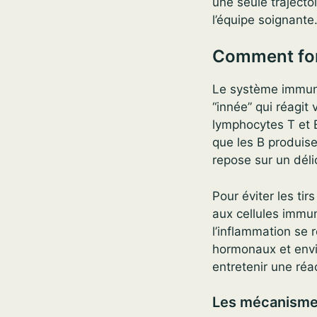
une seule trajecto
l’équipe soignante
Comment fon
Le système immuni
“innée” qui réagit 
lymphocytes T et B
que les B produise
repose sur un délic
Pour éviter les t
aux cellules immun
l’inflammation se 
hormonaux et envir
entretenir une réa
Les mécanismes