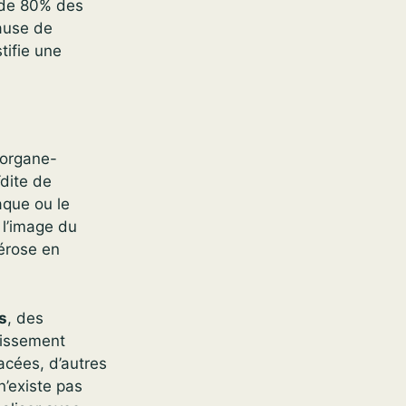
s de 80% des
ause de
tifie une
“organe-
ïdite de
aque ou le
 l’image du
érose en
s
, des
tissement
acées, d’autres
n’existe pas