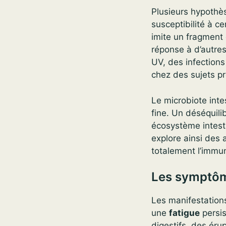
Plusieurs hypothè
susceptibilité à c
imite un fragment 
réponse à d’autres
UV, des infectio
chez des sujets pr
Le microbiote intes
fine. Un déséquili
écosystème intesti
explore ainsi des 
totalement l’immun
Les symptôm
Les manifestations
une
fatigue
persis
digestifs, des éru