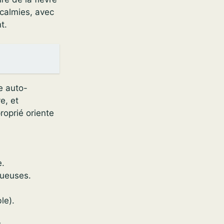
calmies, avec
t.
se auto-
e, et
roprié oriente
e.
queuses.
le).