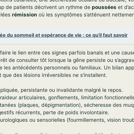
p de patients décrivent un rythme de
poussées
et d’ac
elées
rémission
où les symptômes s’atténuent nettemen
e du sommeil et espérance de vie : ce qu'il faut savoir
 faire le lien entre ces signes parfois banals et une cau
érêt de consulter tôt lorsque la gêne persiste ou s’aggrav
 les antécédents personnels ou familiaux. Un bilan app
 que des lésions irréversibles ne s’installent.
pliquée, persistante ou invalidante malgré le repos.
raideur articulaires, gonflements, limitation fonctionnell
utanées (plaques, dépigmentation), sécheresse des mu
estifs récurrents, perte de poids involontaire.
urologiques ou sensorielles (fourmillements, vision troub