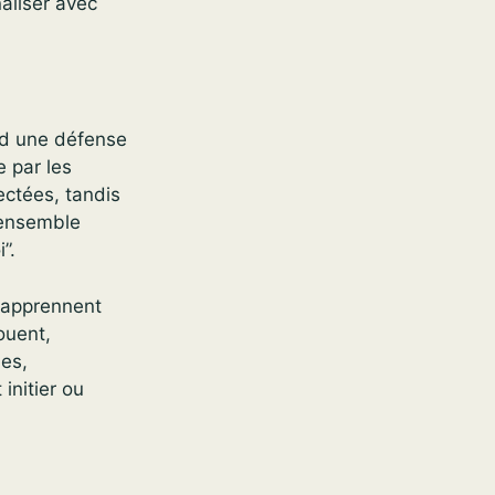
aliser avec
nd une défense
e par les
ectées, tandis
L’ensemble
”.
i apprennent
ouent,
ues,
initier ou