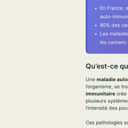
En France, 
auto-immun
80% des ca
Les maladie
les cancers 
Qu’est-ce q
Une
maladie aut
l’organisme, se tr
immunitaire
crée 
plusieurs systèmes
l’intensité des po
Ces pathologies s