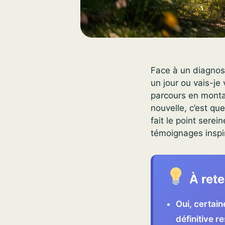
Face à un diagnost
un jour ou vais-je
parcours en monta
nouvelle, c’est qu
fait le point sere
témoignages inspi
À rete
Oui, certain
définitive r