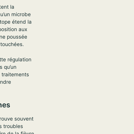
ent la
u’un microbe
itope étend la
position aux
une poussée
 touchées.
tte régulation
is qu’un
s traitements
indre
nes
trouve souvent
s troubles
re de la fièvre