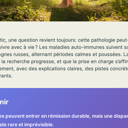
ic, une question revient toujours: cette pathologie peut-
 vivre avec à vie ? Les maladies auto-immunes suivent 
gnes russes, alternant périodes calmes et poussées. 
e la recherche progresse, et que la prise en charge s’affi
inement, avec des explications claires, des pistes concrè
rants.
nir
es peuvent entrer en rémission durable, mais une dispari
este rare et imprévisible.