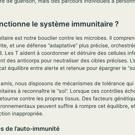
ire de guérison, mais des parcours individuels à personn
.
ctionne le système immunitaire ?
taire est notre bouclier contre les microbes. Il compre
vite, et une défense “adaptative” plus précise, orchestré
. Les T aident à coordonner et détruire des cellules inf
nt des anticorps pour neutraliser des cibles précises. 
at équilibre entre alerte et retenue pour épargner le “soi
irs amis, nous disposons de mécanismes de tolérance qu
itaires à reconnaître le “soi”. Lorsque ces contrôles éch
retourne contre les propres tissus. Des facteurs génétiq
onnementaux peuvent suffire à rompre cet équilibre, et 
ction inappropriée.
 de l’auto-immunité