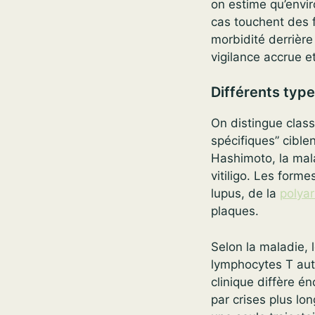
on estime qu’envi
cas touchent des 
morbidité derrière
vigilance accrue e
Différents typ
On distingue clas
spécifiques” cible
Hashimoto, la mala
vitiligo. Les forme
lupus, de la
polyar
plaques.
Selon la maladie,
lymphocytes T aut
clinique diffère é
par crises plus lon