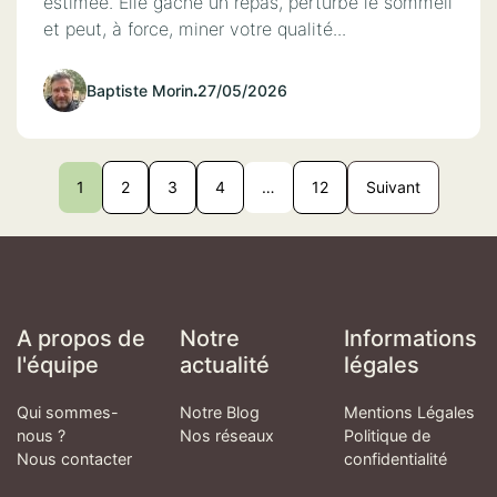
estimée. Elle gâche un repas, perturbe le sommeil
et peut, à force, miner votre qualité...
Baptiste Morin
.
27/05/2026
1
2
3
4
…
12
Suivant
A propos de
Notre
Informations
l'équipe
actualité
légales
Qui sommes-
Notre Blog
Mentions Légales
nous ?
Nos réseaux
Politique de
Nous contacter
confidentialité