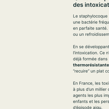
des intoxica
Le staphylocoque 
une bactérie fréq
en parfaite santé.
ou un refroidissem
En se développant
l’intoxication. Ce 
déjà formée dans l
thermorésistant
“recuire” un plat c
En France, les tox
à plus d’un millier
agents les plus im
enfants et les pe
d’épisode aigu.