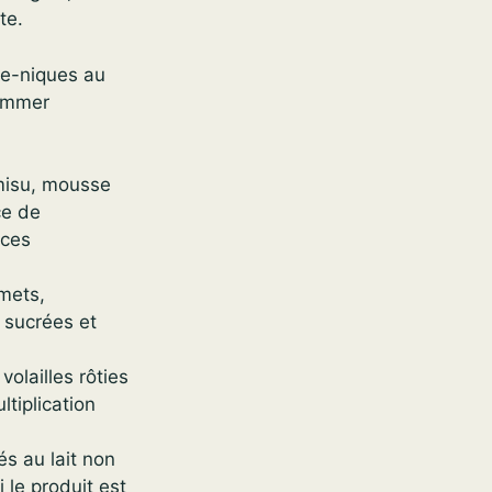
te.
que-niques au
sommer
misu, mousse
ce de
uces
emets,
s sucrées et
volailles rôties
tiplication
és au lait non
 le produit est