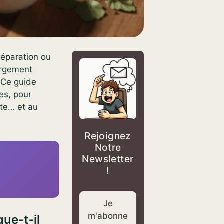
réparation ou
argement
. Ce guide
les, pour
tte… et au
Rejoignez
Notre
Newsletter
!
Je
m'abonne
ue-t-il