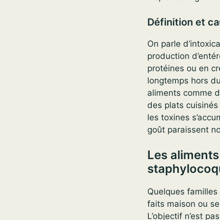
Définition et c
On parle d’intoxic
production d’entér
protéines ou en c
longtemps hors du f
aliments comme de
des plats cuisinés
les toxines s’accu
goût paraissent n
Les aliments 
staphylocoq
Quelques familles 
faits maison ou se
L’objectif n’est pas