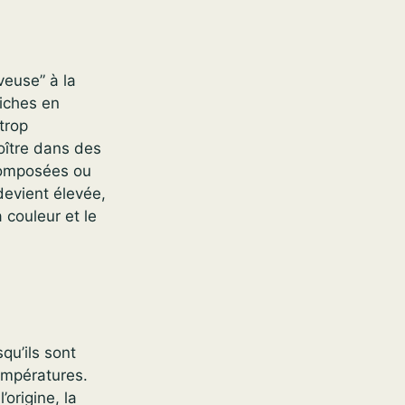
veuse” à la
riches en
trop
roître dans des
composées ou
devient élevée,
 couleur et le
qu’ils sont
températures.
’origine, la