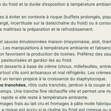
ne du froid et la durée d’exposition à température ambian
ies à éviter en contexte à risque (buffets prolongés, pi
argé, incertitude sur la date/chaîne du froid) ou à con
 maîtrisez la préparation et le refroidissement.
t sauces émulsionnées maison (mayonnaise, aïoli, tira
). Les manipulations à température ambiante et l’absen
on favorisent la production de toxines. Préférez des sa
s pasteurisées et gardez-les au froid.
et desserts à base de crème (choux, millefeuilles, entr
surtout s’ils sont artisanaux et mal réfrigérés. Les crème
t un terrain propice à la croissance du staphylocoque.
es tranchées
, rôtis cuits tranchés, jambon à la coupe et 
temps. Une tranche fine réchauffe vite et permet une mul
 rapide si elle reste à température ambiante.
omages frais au lait cru et fromages à pâte molle fabriqu
Le risque est accru si la chaîne du froid est rompue ou si