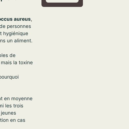
occus aureus
,
 de personnes
nt hygiénique
ans un aliment.
bles de
 mais la toxine
 pourquoi
rent en moyenne
i les trois
 jeunes
tion en cas