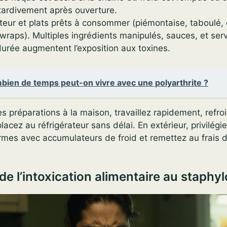
ardivement après ouverture.
iteur et plats prêts à consommer (piémontaise, taboulé, 
raps). Multiples ingrédients manipulés, sauces, et serv
durée augmentent l’exposition aux toxines.
ien de temps peut-on vivre avec une polyarthrite ?
es préparations à la maison, travaillez rapidement, refro
placez au réfrigérateur sans délai. En extérieur, privilégie
rmes avec accumulateurs de froid et remettez au frais 
 l’intoxication alimentaire au staphy