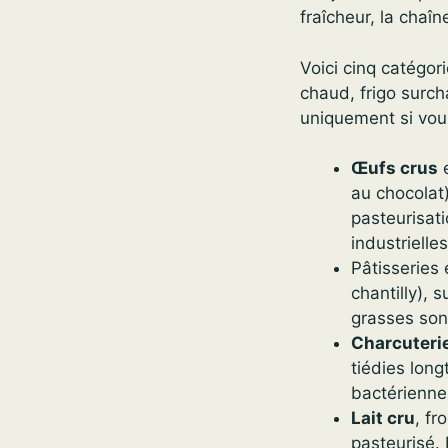
fraîcheur, la chaî
Voici cinq catégor
chaud, frigo surch
uniquement si vous
Œufs crus
e
au chocolat
pasteurisati
industrielle
Pâtisseries 
chantilly), 
grasses son
Charcuteri
tiédies long
bactérienne
Lait cru
, fr
pasteurisé. 