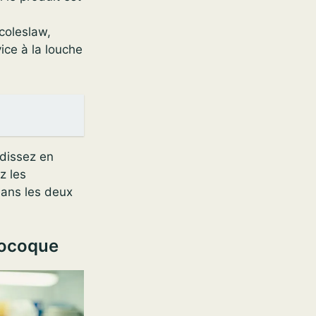
coleslaw,
ice à la louche
idissez en
z les
dans les deux
locoque