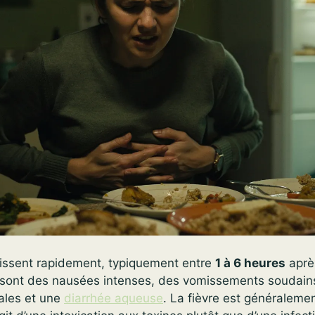
issent rapidement, typiquement entre
1 à 6 heures
après
 sont des nausées intenses, des vomissements soudain
les et une
diarrhée aqueuse
. La fièvre est généraleme