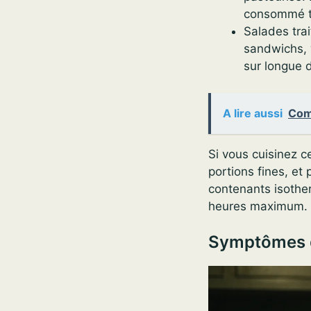
consommé t
Salades tra
sandwichs, w
sur longue 
A lire aussi
Comb
Si vous cuisinez c
portions fines, et 
contenants isothe
heures maximum.
Symptômes de