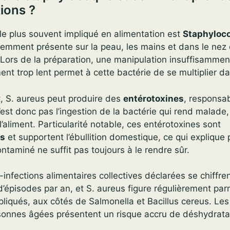
tions ?
le plus souvent impliqué en alimentation est
Staphyloc
uemment présente sur la peau, les mains et dans le nez
 Lors de la préparation, une manipulation insuffisamme
ent trop lent permet à cette bactérie de se multiplier d
, S. aureus peut produire des
entérotoxines
, responsa
n’est donc pas l’ingestion de la bactérie qui rend malade,
’aliment. Particularité notable, ces entérotoxines sont
es
et supportent l’ébullition domestique, ce qui explique
ontaminé ne suffit pas toujours à le rendre sûr.
i-infections alimentaires collectives déclarées se chiff
 d’épisodes par an, et S. aureus figure régulièrement parm
pliqués, aux côtés de Salmonella et Bacillus cereus. Les
rsonnes âgées présentent un risque accru de déshydrata