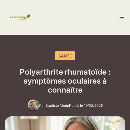
Aller
au
M
contenu
SANTÉ
Polyarthrite rhumatoïde :
symptômes oculaires à
connaître
Par Baptiste Morin
Publié le 19/02/2026