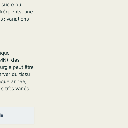
e sucre ou
fréquents, une
 : variations
nique
PMN), des
urgie peut être
rver du tissu
haque année,
s très variés
le