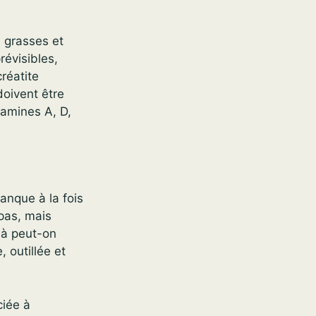
, grasses et
évisibles,
réatite
doivent être
tamines A, D,
anque à la fois
epas, mais
 à peut-on
, outillée et
iée à