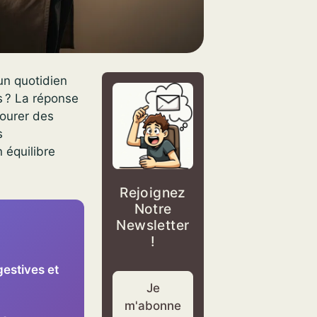
’un quotidien
s ? La réponse
tourer des
s
 équilibre
Rejoignez
Notre
Newsletter
!
gestives et
Je
m'abonne