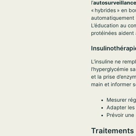
l’
autosurveillanc
« hybrides » en bo
automatiquement d
L’éducation au com
protéinées aident à
Insulinothérapi
L’insuline ne remp
l’hyperglycémie sa
et la prise d’enzy
main et informer s
Mesurer régu
Adapter les 
Prévoir une 
Traitements 