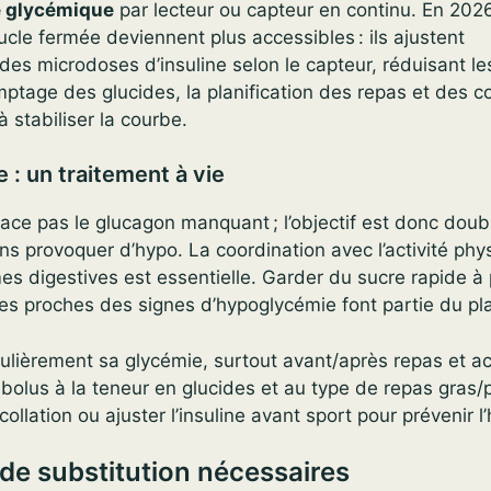
e glycémique
par lecteur ou capteur en continu. En 202
ucle fermée deviennent plus accessibles : ils ajustent
es microdoses d’insuline selon le capteur, réduisant le
ptage des glucides, la planification des repas et des co
 stabiliser la courbe.
e : un traitement à vie
lace pas le glucagon manquant ; l’objectif est donc doubl
ns provoquer d’hypo. La coordination avec l’activité physi
mes digestives est essentielle. Garder du sucre rapide à
es proches des signes d’hypoglycémie font partie du pla
lièrement sa glycémie, surtout avant/après repas et act
bolus à la teneur en glucides et au type de repas gras/p
collation ou ajuster l’insuline avant sport pour prévenir l
de substitution nécessaires