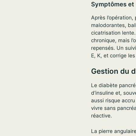
Symptômes et d
Après l’opération,
malodorantes, bal
cicatrisation lent
chronique, mais l’o
repensés. Un suivi
E, K, et corrige le
Gestion du d
Le diabète pancréa
d’insuline et, sou
aussi risque accr
vivre sans pancréas
réactive.
La pierre angulaire 