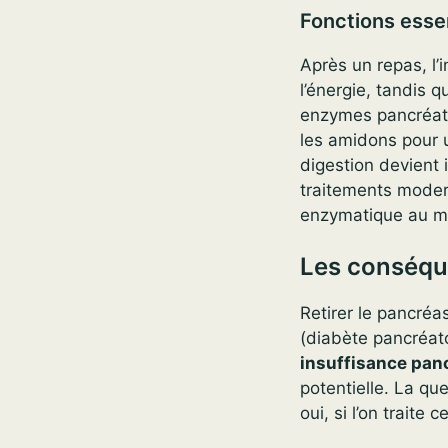
Fonctions esse
Après un repas, l’
l’énergie, tandis q
enzymes pancréatiq
les amidons pour u
digestion devient 
traitements modern
enzymatique au m
Les conséqu
Retirer le pancré
(diabète pancréato
insuffisance pan
potentielle. La q
oui, si l’on trait