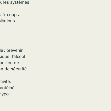
6, les systèmes
s à-coups.
llations
e : prévenir
que, l’alcool
 portée de
n de sécurité.
ivité.
rotéiné.
’hypo.