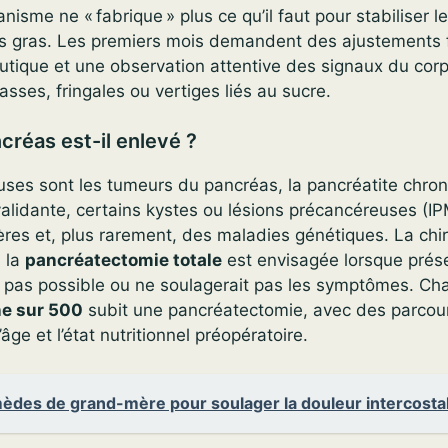
anisme ne « fabrique » plus ce qu’il faut pour stabiliser l
s gras. Les premiers mois demandent des ajustements 
tique et une observation attentive des signaux du corps
asses, fringales ou vertiges liés au sucre.
créas est-il enlevé ?
uses sont les tumeurs du pancréas, la pancréatite chro
alidante, certains kystes ou lésions précancéreuses (I
es et, plus rarement, des maladies génétiques. La chir
; la
pancréatectomie totale
est envisagée lorsque prése
t pas possible ou ne soulagerait pas les symptômes. C
ne sur 500
subit une pancréatectomie, avec des parcour
l’âge et l’état nutritionnel préopératoire.
èdes de grand-mère pour soulager la douleur intercosta