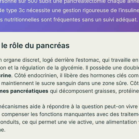
ersonne sur 500 subit une pancréatectomie chaque anné
e type 3c nécessite une gestion rigoureuse de l’insuline
 nutritionnelles sont fréquentes sans un suivi adéquat.
le rôle du pancréas
organe discret, logé derrière l’estomac, qui travaille en
ion et la régulation de la glycémie. Il possède une double
rine
. Côté endocrinien, il libère des hormones clés com
i maintiennent le sucre sanguin dans une zone sûre. Côté
mes pancréatiques
qui décomposent graisses, protéines
canismes aide à répondre à la question peut-on vivre
 compenser les fonctions manquantes avec des traitem
conduits, ce qui permet une vie active, une alimentation 
me.