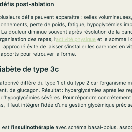
éfis post-ablation
 plusieurs défis peuvent apparaître : selles volumineuses
lonnements, perte de poids, fatigue, hypoglycémies impr
e. La douleur diminue souvent après résolution de la panc
rganisation des repas, l’
activité physique
et le sommeil 
 rapproché évite de laisser s’installer les carences en vi
s apports pour retrouver la forme.
iabète de type 3c
toprivé diffère du type 1 et du type 2 car l’organisme m
vent, de glucagon. Résultat : hyperglycémies après les r
u d’hypoglycémies sévères. Pour répondre concrètement
, il faut intégrer l’idée d’une gestion glycémique précise
est l’
insulinothérapie
avec schéma basal-bolus, assoc