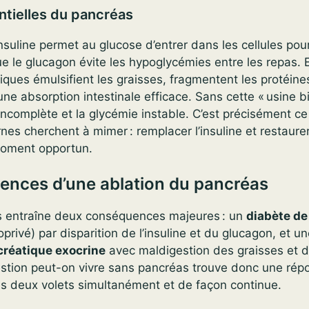
ntielles du pancréas
insuline permet au glucose d’entrer dans les cellules pour
ue le glucagon évite les hypoglycémies entre les repas. E
ues émulsifient les graisses, fragmentent les protéines
ne absorption intestinale efficace. Sans cette « usine bi
incomplète et la glycémie instable. C’est précisément ce
es cherchent à mimer : remplacer l’insuline et restaurer 
oment opportun.
ences d’une ablation du pancréas
as entraîne deux conséquences majeures : un
diabète de
privé) par disparition de l’insuline et du glucagon, et u
créatique exocrine
avec maldigestion des graisses et d
uestion peut-on vivre sans pancréas trouve donc une rép
e ces deux volets simultanément et de façon continue.