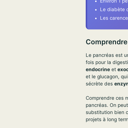
Environ 1 p
Le diabète d
Les carences
Comprendre 
Le pancréas est un 
fois pour la digest
endocrine
et
exoc
et le glucagon, qu
sécrète des
enzy
Comprendre ces mé
pancréas. On peut
substitution bien 
projets à long ter