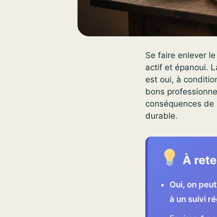
Se faire enlever l
actif et épanoui. 
est oui, à condit
bons professionnels
conséquences de so
durable.
À rete
Oui, on peut
à un suivi ré