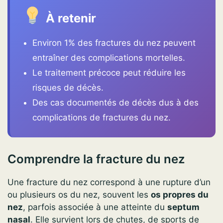
À retenir
Environ 1% des fractures du nez peuvent
entraîner des complications mortelles.
Le traitement précoce peut réduire les
risques de décès.
Des cas documentés de décès dus à des
complications de fractures du nez.
Comprendre la fracture du nez
Une fracture du nez correspond à une rupture d’un
ou plusieurs os du nez, souvent les
os propres du
nez
, parfois associée à une atteinte du
septum
nasal
. Elle survient lors de chutes, de sports de