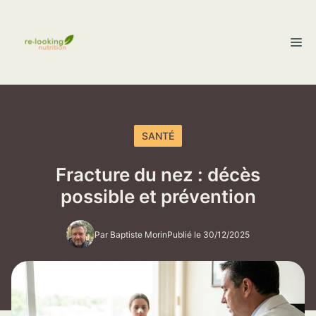
Aller
au
M
contenu
SANTÉ
Fracture du nez : décès
possible et prévention
Par Baptiste Morin
Publié le 30/12/2025