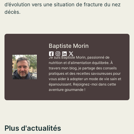
d’évolution vers une situation de fracture du nez
décès.
Baptiste Morin
Je suis Baptiste Morin, passionné de
nutrition et d'alimentation équilibrée. À
travers mon blog, je partage des conseils
pratiques et des recettes savoureuses pour
vous aider à adopter un mode de vie sain et
épanouissant. Rejoignez-moi dans cette
aventure gourmande !
Plus d'actualités