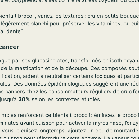
 et polyphénols, alliés contre le stress oxydatif du quot
ienfait brocoli, variez les textures : cru en petits bouq
légèrement blanchi pour préserver les vitamines, ou cui
al dente”.
icancer
ingue par ses glucosinolates, transformés en isothiocyan
s de la mastication et de la découpe. Ces composés sout
ication, aident à neutraliser certains toxiques et partic
llules. Des données épidémiologiques suggèrent une réd
ins cancers chez les consommateurs réguliers de crucifè
 jusqu’à
30%
selon les contextes étudiés.
mples renforcent ce bienfait brocoli : émincez le brocoli
inutes avant cuisson pour activer la myrosinase, l’enzy
Si vous le cuisez longtemps, ajoutez un peu de moutarde
 cuisson pour réintroduire cette enzyme. La vapeur cou