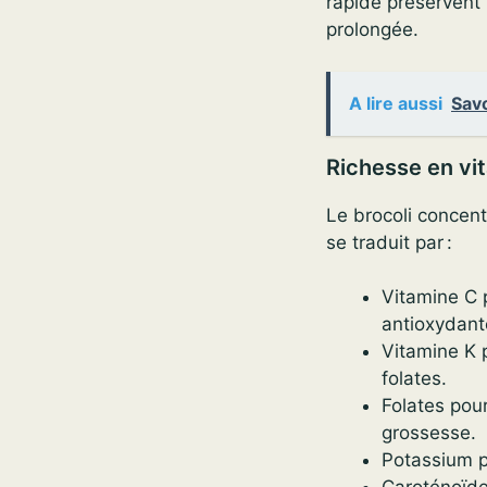
rapide préservent 
prolongée.
A lire aussi
Savo
Richesse en vi
Le brocoli concent
se traduit par :
Vitamine C p
antioxydant
Vitamine K p
folates.
Folates pour
grossesse.
Potassium po