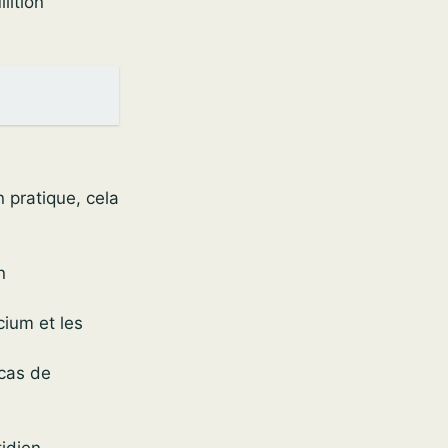
lition
 pratique, cela
n
cium et les
 cas de