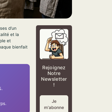
ases d’un
alité et la
ple et
haque bienfait
Rejoignez
Notre
Newsletter
!
%.
Je
rps.
m'abonne