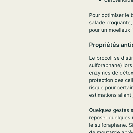
Caroténoïdes
Pour optimiser le b
salade croquante, 
pour un moelleux “
Propriétés ant
Le brocoli se dist
sulforaphane) lor
enzymes de détoxif
protection des ce
risque pour certa
estimations allant
Quelques gestes si
reposer quelques m
le sulforaphane. 
de moutarde après