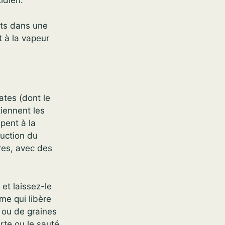
idien.
uets dans une
t à la vapeur
ates (dont le
iennent les
ipent à la
uction du
res, avec des
 et laissez-le
me qui libère
 ou de graines
rte ou le sauté