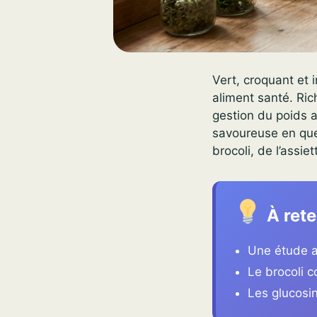
Vert, croquant et 
aliment santé. Rich
gestion du poids a
savoureuse en que
brocoli, de l’assiet
À rete
Une étude a
Le brocoli c
Les glucosin