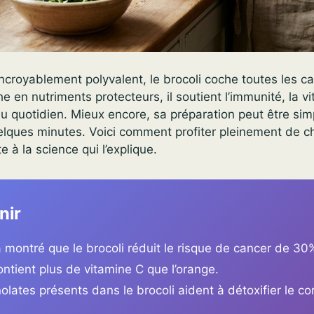
incroyablement polyvalent, le brocoli coche toutes les c
e en nutriments protecteurs, il soutient l’immunité, la vit
u quotidien. Mieux encore, sa préparation peut être sim
lques minutes. Voici comment profiter pleinement de c
te à la science qui l’explique.
nir
 montré que le brocoli réduit le risque de cancer de 30
ontient plus de vitamine C que l’orange.
olates présents dans le brocoli aident à détoxifier le co