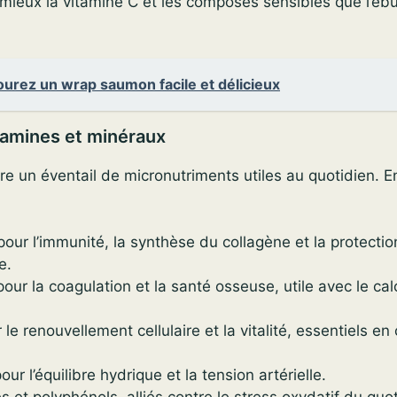
mieux la vitamine C et les composés sensibles que l’ébul
urez un wrap saumon facile et délicieux
tamines et minéraux
re un éventail de micronutriments utiles au quotidien. En
our l’immunité, la synthèse du collagène et la protectio
e.
our la coagulation et la santé osseuse, utile avec le cal
 le renouvellement cellulaire et la vitalité, essentiels en
ur l’équilibre hydrique et la tension artérielle.