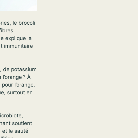
ies, le brocoli
fibres
e explique la
t immunitaire
s, de potassium
 l’orange ? À
g
pour l’orange.
ue, surtout en
icrobiote,
gnant soutient
 et le sauté