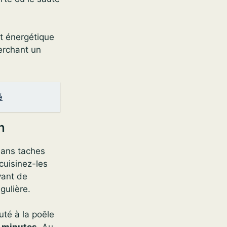
ort énergétique
herchant un
é
n
 sans taches
cuisinez-les
vant de
gulière.
uté à la poêle