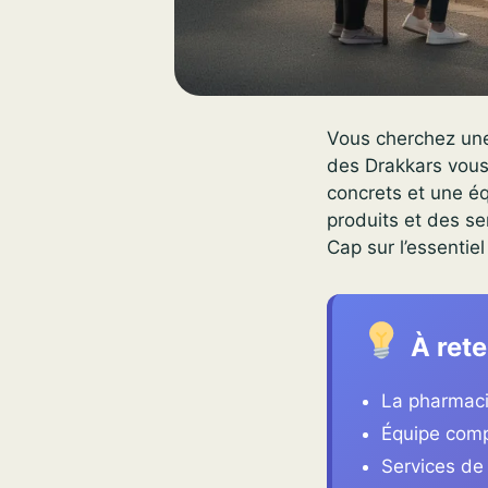
Vous cherchez une 
des Drakkars vous
concrets et une éq
produits et des ser
Cap sur l’essentie
À rete
La pharmaci
Équipe comp
Services de 