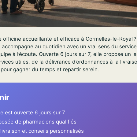
officine accueillante et efficace à Cormelles-le-Royal 
 accompagne au quotidien avec un vrai sens du service,
uipe à l’écoute. Ouverte 6 jours sur 7, elle propose un l
vices utiles, de la délivrance d’ordonnances à la livrais
l pour gagner du temps et repartir serein.
nir
e est ouverte 6 jours sur 7
osée de pharmaciens qualifiés
livraison et conseils personnalisés