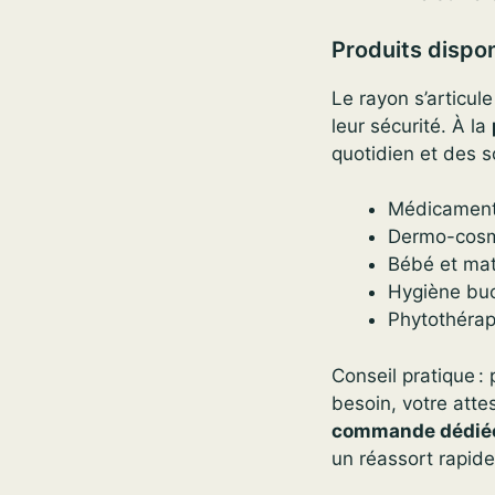
Produits dispo
Le rayon s’articul
leur sécurité. À la
quotidien et des so
Médicament
Dermo-cosmé
Bébé et mate
Hygiène bucc
Phytothérap
Conseil pratique :
besoin, votre atte
commande dédié
un réassort rapide 