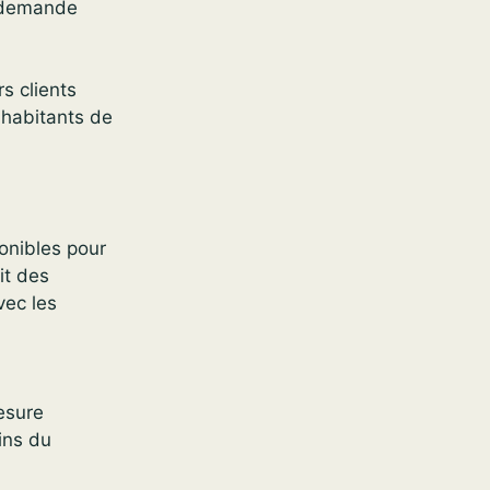
a demande
s clients
 habitants de
onibles pour
it des
vec les
esure
ins du