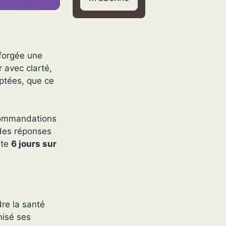
 forgée une
r avec clarté,
aptées, que ce
ecommandations
t des réponses
rte
6 jours sur
re la santé
nisé ses