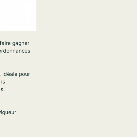
faire gagner
s ordonnances
, idéale pour
ens
ns.
vigueur