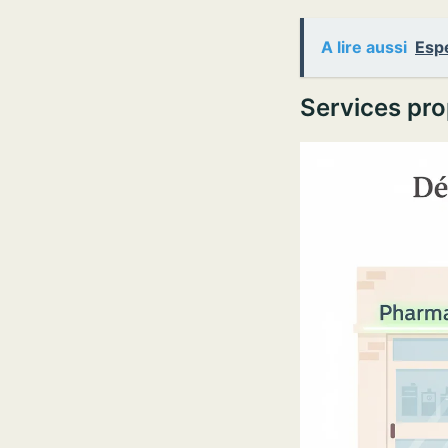
A lire aussi
Espé
Services pr