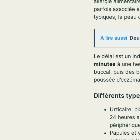
allergie alimentair
parfois associée 
typiques, la peau
A lire aussi
Doul
Le délai est un in
minutes
à une heu
buccal, puis des b
poussée d’eczéma s
Différents typ
Urticaire: p
24 heures a
périphériqu
Papules et v