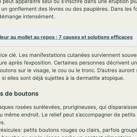
e peut apparaître seul ou s’inscrire dans une éruption plu
à un gonflement des lèvres ou des paupières. Dans les 
 démange intensément.
eur au mollet au repos : 7 causes et solutions efficaces
dice clé. Les manifestations cutanées surviennent souv
re après l’exposition. Certaines personnes décrivent u
outons sur le visage, le cou ou le tronc. D’autres auront
i elles sont déjà sujettes à la dermatite atopique.
es de boutons
laques rosées surélevées, prurigineuses, qui disparaiss
u même endroit. Le relief peut s’accompagner de petits
es.
ésicules: petits boutons rouges ou clairs, parfois group