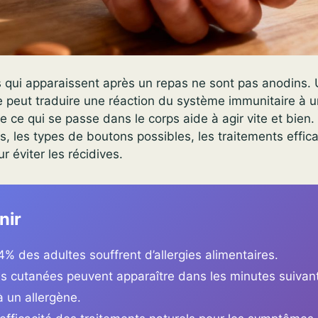
s qui apparaissent après un repas ne sont pas anodins.
re peut traduire une réaction du système immunitaire à u
 ce qui se passe dans le corps aide à agir vite et bien
s, les types de boutons possibles, les traitements effica
r éviter les récidives.
nir
4% des adultes souffrent d’allergies alimentaires.
ns cutanées peuvent apparaître dans les minutes suivan
 à un allergène.