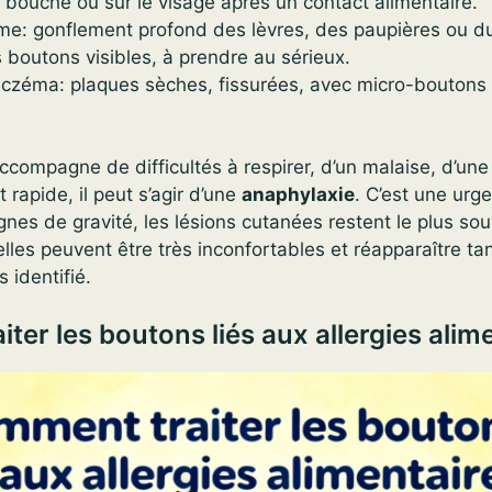
 bouche ou sur le visage après un contact alimentaire.
: gonflement profond des lèvres, des paupières ou du
 boutons visibles, à prendre au sérieux.
czéma: plaques sèches, fissurées, avec micro-boutons
accompagne de difficultés à respirer, d’un malaise, d’une
 rapide, il peut s’agir d’une
anaphylaxie
. C’est une urg
gnes de gravité, les lésions cutanées restent le plus so
 elles peuvent être très inconfortables et réapparaître ta
s identifié.
ter les boutons liés aux allergies alim