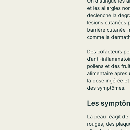
On distingue les a
et les allergies no
déclenche la dégra
lésions cutanées p
barrière cutanée f
comme la dermatit
Des cofacteurs peuv
d’anti-inflammatoi
pollens et des frui
alimentaire après
la dose ingérée et 
des symptômes.
Les symptôme
La peau réagit de 
rouges, des plaque