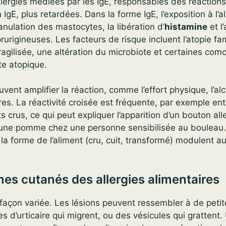
llergies médiées par les IgE, responsables des réaction
n IgE, plus retardées. Dans la forme IgE, l’exposition à l’a
nulation des mastocytes, la libération d’
histamine
et l
rurigineuses. Les facteurs de risque incluent l’atopie fam
ragilisée, une altération du microbiote et certaines como
e atopique.
ent amplifier la réaction, comme l’effort physique, l’alc
res. La réactivité croisée est fréquente, par exemple ent
ts crus, ce qui peut expliquer l’apparition d’un bouton all
 une pomme chez une personne sensibilisée au bouleau.
la forme de l’aliment (cru, cuit, transformé) modulent aus
s cutanés des allergies alimentaires
façon variée. Les lésions peuvent ressembler à de peti
s d’urticaire qui migrent, ou des vésicules qui grattent