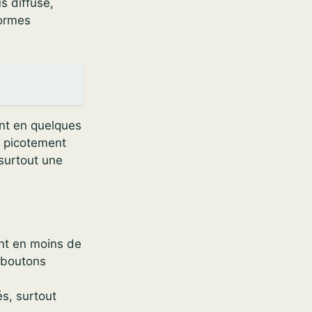
s diffuse,
formes
ent en quelques
n picotement
 surtout une
ent en moins de
 boutons
és, surtout