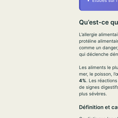
Études sur l
Qu’est-ce qu’
L’allergie aliment
protéine alimentai
comme un danger, l
qui déclenche déma
Les aliments le plu
mer, le poisson, l’
4%
. Les réaction
de signes digestif
plus sévères.
Définition et c