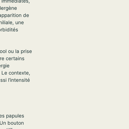
s immédiates,
llergène
’apparition de
iliale, une
rbidités
ool ou la prise
re certains
ergie
 Le contexte,
si l’intensité
tes papules
. Un bouton