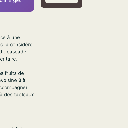
’allergie.
ace à une
ps la considère
ette cascade
entaire.
s fruits de
 avoisine
2 à
’accompagner
é à des tableaux