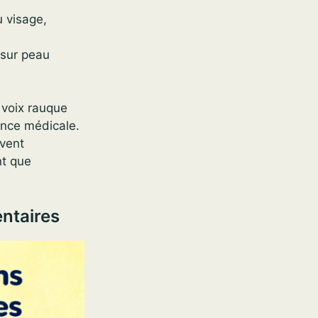
 visage,
 sur peau
 voix rauque
ence médicale.
uvent
nt que
entaires