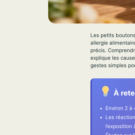
Les petits bouton
allergie alimentai
précis. Comprendre
explique les cause
gestes simples pou
À rete
Environ 2 à 
Les réactio
l’exposition