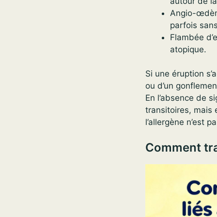
autour de la
Angio-œdème
parfois sans
Flambée d’e
atopique.
Si une éruption s’
ou d’un gonflement
En l’absence de si
transitoires, mais
l’allergène n’est pa
Comment trai