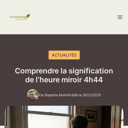
Aller
au
M
contenu
ACTUALITÉS
Comprendre la signification
de l’heure miroir 4h44
Par Baptiste Morin
Publié le 26/12/2025