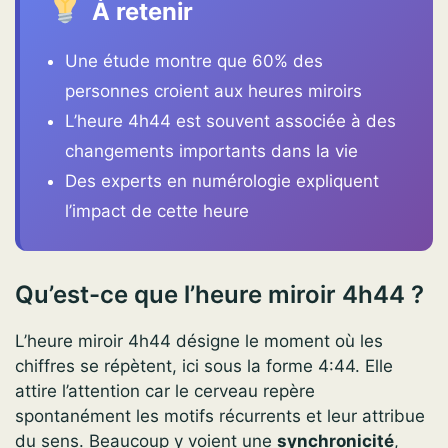
À retenir
Une étude montre que 60% des
personnes croient aux heures miroirs
L’heure 4h44 est souvent associée à des
changements importants dans la vie
Des experts en numérologie expliquent
l’impact de cette heure
Qu’est-ce que l’heure miroir 4h44 ?
L’heure miroir 4h44 désigne le moment où les
chiffres se répètent, ici sous la forme 4:44. Elle
attire l’attention car le cerveau repère
spontanément les motifs récurrents et leur attribue
du sens. Beaucoup y voient une
synchronicité
,