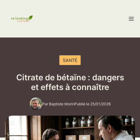
Aller
au
M
contenu
SANTÉ
Citrate de bétaïne : dangers
et effets à connaître
Par Baptiste Morin
Publié le 25/01/2026