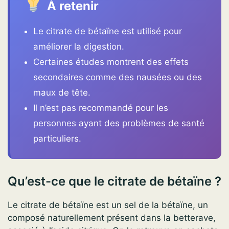
À retenir
Le citrate de bétaïne est utilisé pour
améliorer la digestion.
Certaines études montrent des effets
secondaires comme des nausées ou des
maux de tête.
Il n’est pas recommandé pour les
personnes ayant des problèmes de santé
particuliers.
Qu’est-ce que le citrate de bétaïne ?
Le citrate de bétaïne est un sel de la bétaïne, un
composé naturellement présent dans la betterave,