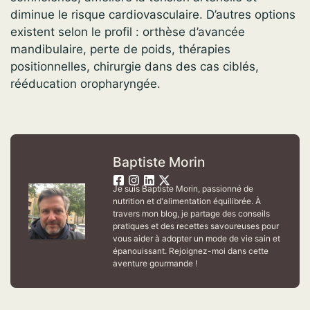
diminue le risque cardiovasculaire. D’autres options
existent selon le profil : orthèse d’avancée
mandibulaire, perte de poids, thérapies
positionnelles, chirurgie dans des cas ciblés,
rééducation oropharyngée.
Baptiste Morin
Je suis Baptiste Morin, passionné de
nutrition et d'alimentation équilibrée. À
travers mon blog, je partage des conseils
pratiques et des recettes savoureuses pour
vous aider à adopter un mode de vie sain et
épanouissant. Rejoignez-moi dans cette
aventure gourmande !