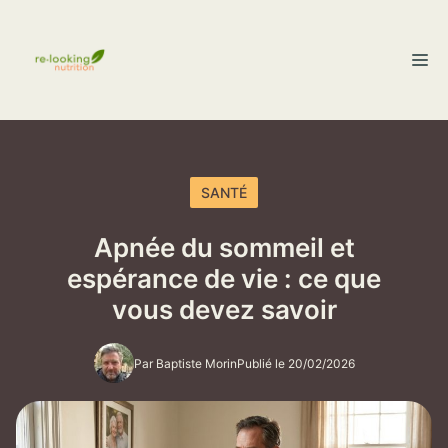
Aller
au
M
contenu
SANTÉ
Apnée du sommeil et
espérance de vie : ce que
vous devez savoir
Par Baptiste Morin
Publié le 20/02/2026