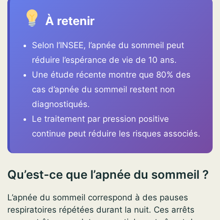
À retenir
Selon l’INSEE, l’apnée du sommeil peut
réduire l’espérance de vie de 10 ans.
Une étude récente montre que 80% des
cas d’apnée du sommeil restent non
diagnostiqués.
Le traitement par pression positive
continue peut réduire les risques associés.
Qu’est-ce que l’apnée du sommeil ?
L’apnée du sommeil correspond à des pauses
respiratoires répétées durant la nuit. Ces arrêts